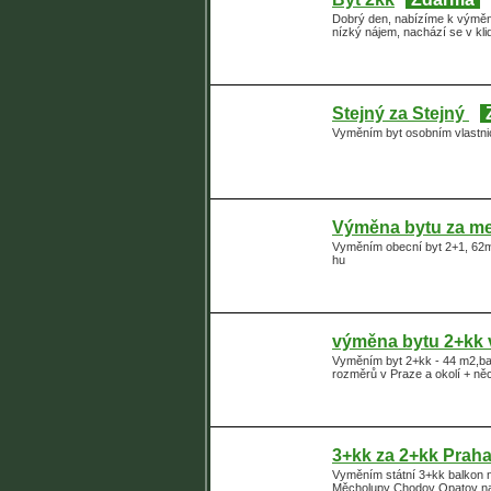
Dobrý den, nabízíme k výměně
nízký nájem, nachází se v kl
Stejný za Stejný
Vyměním byt osobním vlastnic
Výměna bytu za m
Vyměním obecní byt 2+1, 62m
hu
výměna bytu 2+kk v
Vyměním byt 2+kk - 44 m2,bal
rozměrů v Praze a okolí + ně
3+kk za 2+kk Praha 
Vyměním státní 3+kk balkon na
Měcholupy Chodov Opatov na