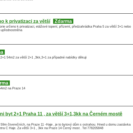
 k privatizaci za větší
Zdarma
ie určeno k privatizaci, etážové topení, přízemí, předzahrádka Praha 5 za větší 3+1 nebo
,6 upřednostněna
ma
2+1 54m2 za větší 2+1 ,3kk,3+1 za případné nabídky děkuji
rma
54m2 na Praze 14
i byt 2+1 Praha 11 , za větší 3+1,3kk na Černém mostě
59m čtverečních, na Praze 11 -Haje , je to bytový dům s ostrahou. Hned u domu zastávka
tra C Haje. Za větší 3+1 , 3kk na Praze 14 Černý most . Tel 778205848