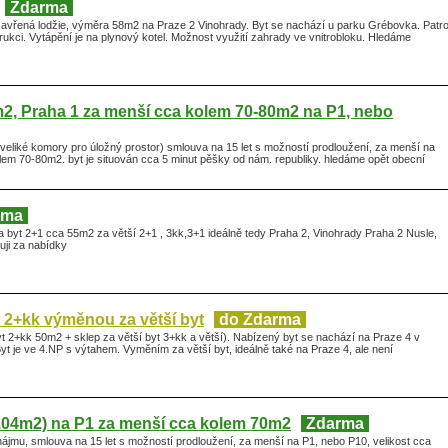
Zdarma
avřená lodžie, výměra 58m2 na Praze 2 Vinohrady. Byt se nachází u parku Grébovka. Patr
strukci. Vytápění je na plynový kotel. Možnost využití zahrady ve vnitrobloku. Hledáme
2, Praha 1 za menší cca kolem 70-80m2 na P1, nebo
veliké komory pro úložný prostor) smlouva na 15 let s možností prodloužení, za menší na
lem 70-80m2. byt je situován cca 5 minut pěšky od nám. republiky. hledáme opět obecní
rma
 byt 2+1 cca 55m2 za větší 2+1 , 3kk,3+1 ideálně tedy Praha 2, Vinohrady Praha 2 Nusle,
uji za nabídky
 2+kk výměnou za větší byt
do Zdarma
t 2+kk 50m2 + sklep za větší byt 3+kk a větší). Nabízený byt se nachází na Praze 4 v
Byt je ve 4.NP s výtahem. Vyměním za větší byt, ideálně také na Praze 4, ale není
104m2) na P1 za menší cca kolem 70m2
Zdarma
ájmu, smlouva na 15 let s možností prodloužení, za menší na P1, nebo P10, velikost cca