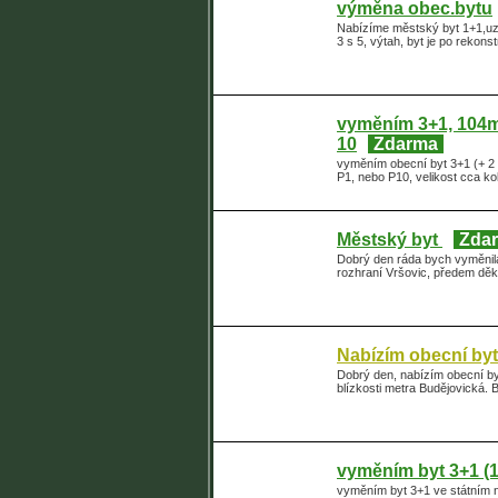
výměna obec.bytu
Nabízíme městský byt 1+1,uz
3 s 5, výtah, byt je po rekon
vyměním 3+1, 104m
10
Zdarma
vyměním obecní byt 3+1 (+ 2 
P1, nebo P10, velikost cca ko
Městský byt
Zda
Dobrý den ráda bych vyměnila
rozhraní Vršovic, předem děk
Nabízím obecní byt
Dobrý den, nabízím obecní by
blízkosti metra Budějovická. 
vyměním byt 3+1 (
vyměním byt 3+1 ve státním n