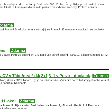
 obecní byt 2+kk za větší byt 3+kk nebo 3+1. Praha - Řepy. Byt je po rekonstrukci, má
idné lokalitě s krásným výhledem do parku a má výborné sousedy. Protože čekáme
Zdarma
tví Praha 5 34m2 plus terasa za stejný na Praze 7 též osobním vlastnictví bez doplatku
enší
Zdarma
,1 patro. Patro,za obecní byt 1+1 nebo 2kk taktéž obecní Praha 10. Balkon výhodou. MNM
 OV v Táboře za 2+kk,2+1,3+1 v Praze + doplatek
Zdarma
kon, sklep v OV v Táboře. Byt je po rekonstrukci. Vyměním ho za byt stejných,nebo většíc
co doplatím. Nabídněte
11 ,okoli
Zdarma
 Praze 11 Háje za státní 2+kk balkon na Praze 11, případně přilehlé okolí Petrovice
bídněte cena dohodou