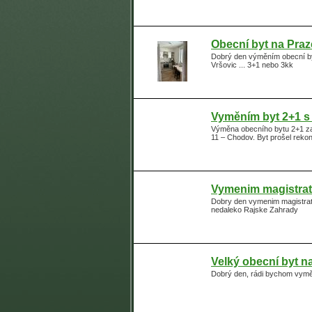
Obecní byt na Praz
Dobrý den výměním obecní by
Vršovic ... 3+1 nebo 3kk
Vyměním byt 2+1 s
Výměna obecního bytu 2+1 za 
11 – Chodov. Byt prošel reko
Vymenim magistratn
Dobry den vymenim magistratni
nedaleko Rajske Zahrady
Velký obecní byt n
Dobrý den, rádi bychom vyměn