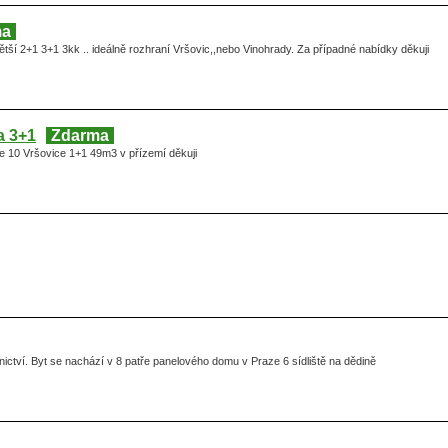
ma
ší 2+1 3+1 3kk .. ideálně rozhraní Vršovic,,nebo Vinohrady. Za případné nabídky děkuji
a 3+1
Zdarma
 10 Vršovice 1+1 49m3 v přízemí děkuji
ictví. Byt se nachází v 8 patře panelového domu v Praze 6 sídliště na dědině