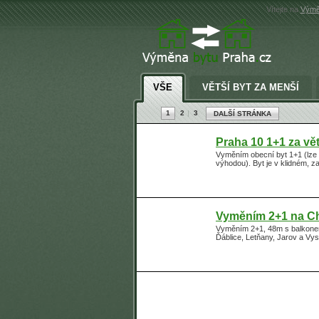
Vítejte na
Výmě
VŠE
VĚTŠÍ BYT ZA MENŠÍ
1
2
3
DALŠÍ STRÁNKA
Praha 10 1+1 za vě
Vyměním obecní byt 1+1 (lze 
výhodou). Byt je v klidném, z
Vyměním 2+1 na 
Vyměním 2+1, 48m s balkonem 
Ďáblice, Letňany, Jarov a Vys