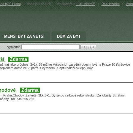
na bytů Praha
|
dnes je 6.8.2026
|
v databázi je
1311 inzerátů
|
RSS inzerce
|
info
MENŠÍ BYT ZA VĚTŠÍ
DŮM ZA BYT
Vyhledat:
tší
Zdarma
užívat jako průchozí 2+1), 58 m2 ve Vršovicích za větší obecní byt na Praze 10 (Vršovice
atepleném domě ve 2. patře s výtahem. K bytu náleží sklepní kóje
Chodově
Zdarma
Praha,Chodov. Za větší 3kk,3+1. Byt je po celkové rekonstrukci. Za lokality Střížkov,
očany. Tel: 734 665 265