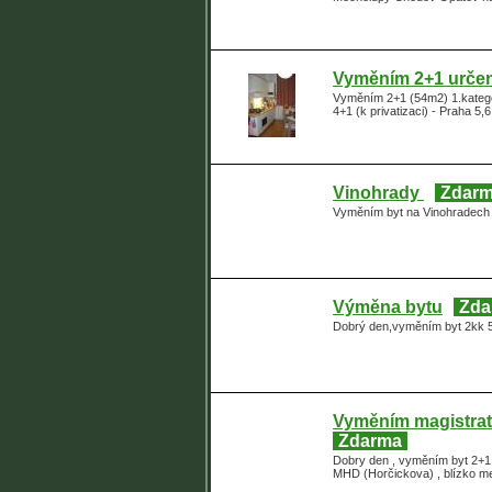
Vyměním 2+1 určeno
Vyměním 2+1 (54m2) 1.kategor
4+1 (k privatizaci) - Praha 5
Vinohrady
Zdar
Vyměním byt na Vinohradech 
Výměna bytu
Zda
Dobrý den,vyměním byt 2kk 
Vyměním magistratn
Zdarma
Dobry den , vyměním byt 2+1 
MHD (Horčickova) , blízko me