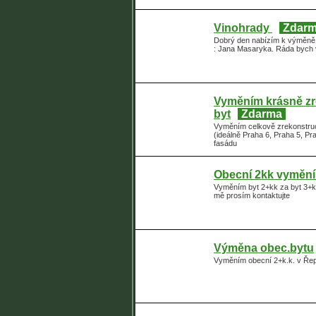
Vinohrady
Zdar
Dobrý den nabízím k výměně ,
: Jana Masaryka. Ráda bych vě
Vyměním krásně zr
byt
Zdarma
Vyměním celkově zrekonstruo
(ideálně Praha 6, Praha 5, Pr
fasádu
Obecní 2kk vymění
Vyměním byt 2+kk za byt 3+k
mě prosím kontaktujte
Výměna obec.bytu
Vyměním obecní 2+k.k. v Řep