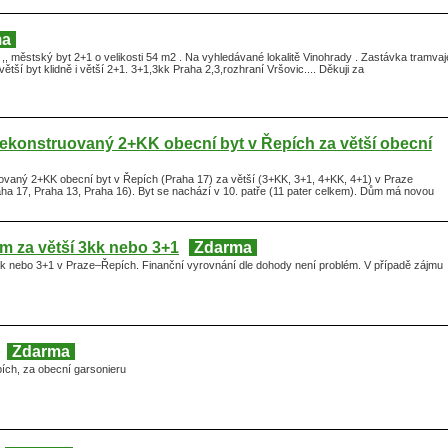
ma
, městský byt 2+1 o velikosti 54 m2 . Na vyhledávané lokalitě Vinohrady . Zastávka tramvaj
tší byt klidně i větší 2+1. 3+1,3kk Praha 2,3,rozhraní Vršovic.... Děkuji za
ekonstruovaný 2+KK obecní byt v Řepích za větší obecní
vaný 2+KK obecní byt v Řepích (Praha 17) za větší (3+KK, 3+1, 4+KK, 4+1) v Praze
aha 17, Praha 13, Praha 16). Byt se nachází v 10. patře (11 pater celkem). Dům má novou
m za větší 3kk nebo 3+1
Zdarma
k nebo 3+1 v Praze–Řepích. Finanční vyrovnání dle dohody není problém. V případě zájmu
Zdarma
ích, za obecní garsonieru