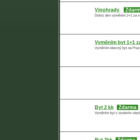
Vinohrady
Zdar
Dobrý den výměním 2+1 za vět
Vyměním byt 1+1 z
Vyměním obecný byt na Praze
Byt 2 kk
Zdarma
Vyměním byt v osobním vlastn
Byt 2kk
Zdarma