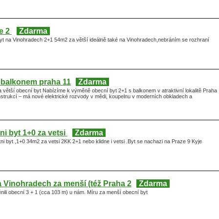
e 2
Zdarma
t na Vinohradech 2+1 54m2 za větší ideálně také na Vinohradech,nebráním se rozhraní
 balkonem praha 11
Zdarma
větší obecní byt Nabízíme k výměně obecní byt 2+1 s balkonem v atraktivní lokalitě Praha
nstrukcí – má nové elektrické rozvody v mědi, koupelnu v moderních obkladech a
i byt 1+0 za vetsi
Zdarma
 byt ,1+0 34m2 za vetsi 2KK 2+1 nebo klidne i vetsi .Byt se nachazi na Praze 9 Kyje
a Vinohradech za menší (též Praha 2
Zdarma
ili obecní 3 + 1 (cca 103 m) u nám. Míru za menší obecní byt