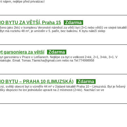
 nájem, nejlépe před privatizací
 BYTU ZA VĚTŠÍ, Praha 15
Zdarma
eno jako 2kk) v komplexu Veronské náměstí za větší byt (3+1 nebo větší) ve stejné lokalitě
Byt má rozlohu 48 m², je umístěn v 5. patře, bez balkónu. K bytu náleží sklep
 garsoniera za větší
Zdarma
 garsoniera v Praze v Letňanech. Nejlépe za byt o velikosti 2+kk, 2+1, 3+kk, 3+1. V
ntaktujte. Email. Tomas.Tlamicha@gmail.com nebo na Tel:774998958
 BYTU – PRAHA 10 (LIMUZSKÁ)
Zdarma
ý, světlý obecní byt o výměře 44 m² v žádané lokalitě Praha 10 – Limuzská. Byt je řešený
díky dispozici ho lze jednoduše upravit na 2 místnosti (2+kk). Nachází se ve