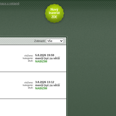
rmace o reklamě
Zobrazit:
5.8.2026 19:59
vloženo:
menší byt za větší
kategorie:
druh:
NABÍZÍM
3.8.2026 13:12
vloženo:
menší byt za větší
kategorie:
druh:
NABÍZÍM