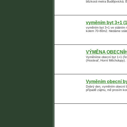
blízkosti metra Budějovická. 
vyměním byt 3+1 (
vyměním byt 3+1 ve státním n
kolem 70-80m2. hledáme státní
VÝMĚNA OBECNÍHO
Vyměníme obecní byt 1+1 (řeš
(Hostivař, Horní Měcholupy). 
Vyměním obecní byt
Dobrý den, vyměním obecní byt
případě zájmu, mě prosím ko