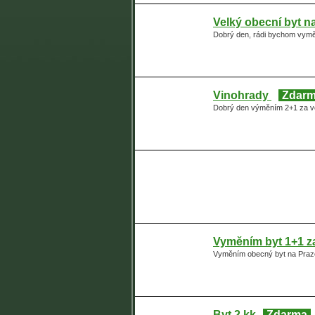
Velký obecní byt n
Dobrý den, rádi bychom vyměn
Vinohrady
Zdar
Dobrý den výměním 2+1 za vět
Vyměním byt 1+1 z
Vyměním obecný byt na Praze
Byt 2 kk
Zdarma