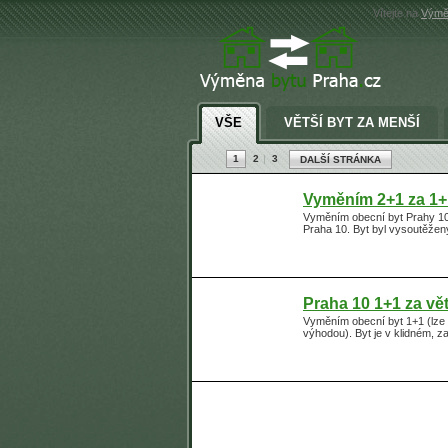
Vítejte na
Výmě
VŠE
VĚTŠÍ BYT ZA MENŠÍ
1
2
3
DALŠÍ STRÁNKA
Vyměním 2+1 za 1+
Vyměním obecní byt Prahy 10 
Praha 10. Byt byl vysoutěžen
Praha 10 1+1 za vě
Vyměním obecní byt 1+1 (lze 
výhodou). Byt je v klidném, z