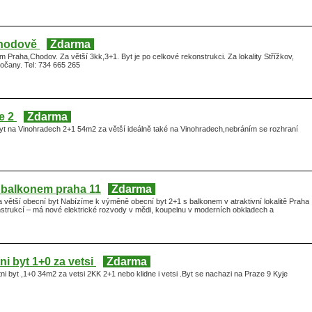
Chodově
Zdarma
Praha,Chodov. Za větší 3kk,3+1. Byt je po celkové rekonstrukci. Za lokality Střížkov,
očany. Tel: 734 665 265
e 2
Zdarma
t na Vinohradech 2+1 54m2 za větší ideálně také na Vinohradech,nebráním se rozhraní
 balkonem praha 11
Zdarma
větší obecní byt Nabízíme k výměně obecní byt 2+1 s balkonem v atraktivní lokalitě Praha
nstrukcí – má nové elektrické rozvody v mědi, koupelnu v moderních obkladech a
i byt 1+0 za vetsi
Zdarma
 byt ,1+0 34m2 za vetsi 2KK 2+1 nebo klidne i vetsi .Byt se nachazi na Praze 9 Kyje