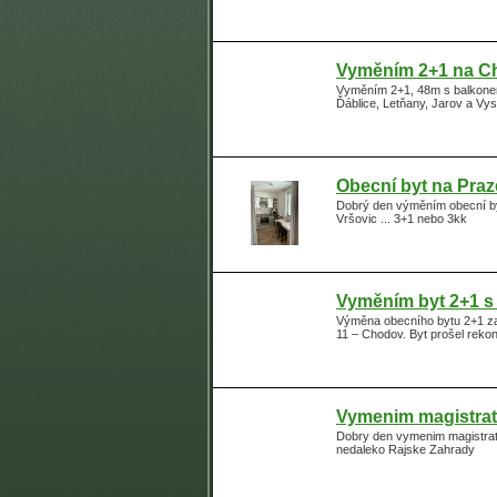
Vyměním 2+1 na 
Vyměním 2+1, 48m s balkonem 
Ďáblice, Letňany, Jarov a Vys
Obecní byt na Praz
Dobrý den výměním obecní by
Vršovic ... 3+1 nebo 3kk
Vyměním byt 2+1 s
Výměna obecního bytu 2+1 za 
11 – Chodov. Byt prošel reko
Vymenim magistratn
Dobry den vymenim magistratni
nedaleko Rajske Zahrady