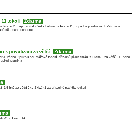
11 ,okoli
Zdarma
 Praze 11 Háje za státní 2+kk balkon na Praze 11, případně přilehlé okolí Petrovice
bídněte cena dohodou
 k privatizaci za větší
Zdarma
ie určeno k privatizaci, etážové topení, přízemí, předzahrádka Praha 5 za větší 3+1 nebo
,6 upřednostněna
ma
2+1 54m2 za větší 2+1 ,3kk,3+1 za případné nabídky děkuji
rma
54m2 na Praze 14