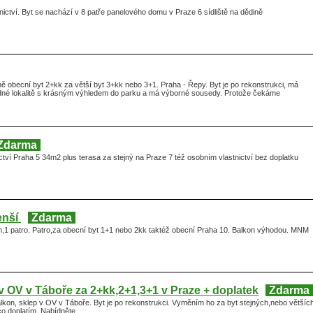
ictví. Byt se nachází v 8 patře panelového domu v Praze 6 sídliště na dědině
 obecní byt 2+kk za větší byt 3+kk nebo 3+1. Praha - Řepy. Byt je po rekonstrukci, má
idné lokalitě s krásným výhledem do parku a má výborné sousedy. Protože čekáme
Zdarma
tví Praha 5 34m2 plus terasa za stejný na Praze 7 též osobním vlastnictví bez doplatku
enší
Zdarma
,1 patro. Patro,za obecní byt 1+1 nebo 2kk taktéž obecní Praha 10. Balkon výhodou. MNM
 OV v Táboře za 2+kk,2+1,3+1 v Praze + doplatek
Zdarma
kon, sklep v OV v Táboře. Byt je po rekonstrukci. Vyměním ho za byt stejných,nebo většíc
co doplatím. Nabídněte