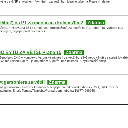
Byt je ve 4.NP s výtahem. Vyměním za větší byt, ideálně také na Praze 4, ale není
104m2) na P1 za menší cca kolem 70m2
Zdarma
ájmu, smlouva na 15 let s možností prodloužení, za menší na P1, nebo P10, velikost cca
 nájem, nejlépe před privatizací
 BYTU ZA VĚTŠÍ, Praha 15
Zdarma
eno jako 2kk) v komplexu Veronské náměstí za větší byt (3+1 nebo větší) ve stejné lokalitě
Byt má rozlohu 48 m², je umístěn v 5. patře, bez balkónu. K bytu náleží sklep
 garsoniera za větší
Zdarma
 garsoniera v Praze v Letňanech. Nejlépe za byt o velikosti 2+kk, 2+1, 3+kk, 3+1. V
ntaktujte. Email. Tomas.Tlamicha@gmail.com nebo na Tel:774998958