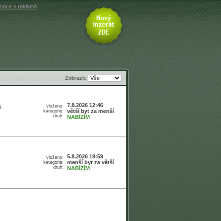
rmace o reklamě
Zobrazit:
7.8.2026 12:46
vloženo:
é
větší byt za menší
kategorie:
druh:
NABÍZÍM
5.8.2026 19:59
vloženo:
menší byt za větší
kategorie:
druh:
NABÍZÍM