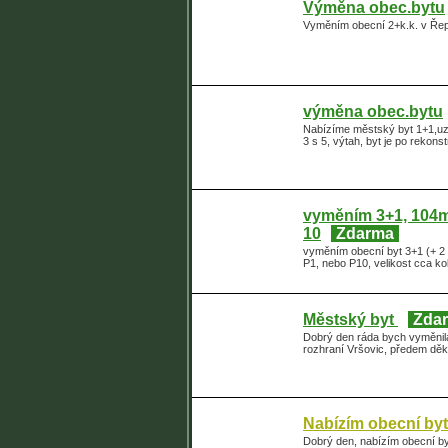
Výměna obec.bytu
Vyměním obecní 2+k.k. v Řep
výměna obec.bytu
Nabízíme městský byt 1+1,uz
3 s 5, výtah, byt je po rekon
vyměním 3+1, 104m
10
Zdarma
vyměním obecní byt 3+1 (+ 2 
P1, nebo P10, velikost cca ko
Městský byt
Zda
Dobrý den ráda bych vyměnila
rozhraní Vršovic, předem děk
Nabízím obecní byt
Dobrý den, nabízím obecní by