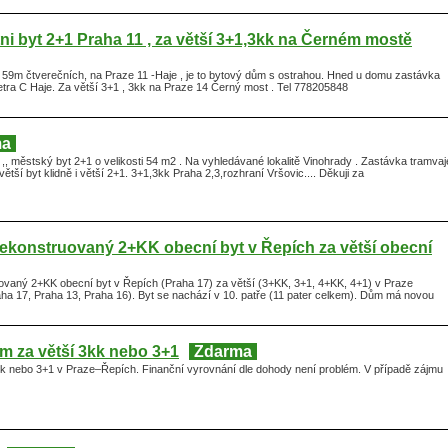
i byt 2+1 Praha 11 , za větší 3+1,3kk na Černém mostě
59m čtverečních, na Praze 11 -Haje , je to bytový dům s ostrahou. Hned u domu zastávka
tra C Haje. Za větší 3+1 , 3kk na Praze 14 Černý most . Tel 778205848
ma
, městský byt 2+1 o velikosti 54 m2 . Na vyhledávané lokalitě Vinohrady . Zastávka tramvaj
tší byt klidně i větší 2+1. 3+1,3kk Praha 2,3,rozhraní Vršovic.... Děkuji za
ekonstruovaný 2+KK obecní byt v Řepích za větší obecní
vaný 2+KK obecní byt v Řepích (Praha 17) za větší (3+KK, 3+1, 4+KK, 4+1) v Praze
aha 17, Praha 13, Praha 16). Byt se nachází v 10. patře (11 pater celkem). Dům má novou
m za větší 3kk nebo 3+1
Zdarma
k nebo 3+1 v Praze–Řepích. Finanční vyrovnání dle dohody není problém. V případě zájmu