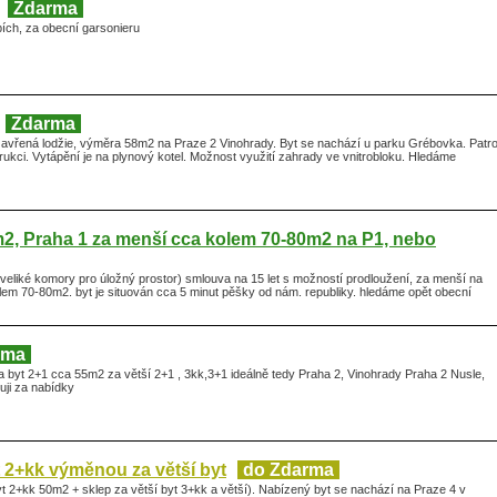
Zdarma
ích, za obecní garsonieru
Zdarma
avřená lodžie, výměra 58m2 na Praze 2 Vinohrady. Byt se nachází u parku Grébovka. Patr
strukci. Vytápění je na plynový kotel. Možnost využití zahrady ve vnitrobloku. Hledáme
2, Praha 1 za menší cca kolem 70-80m2 na P1, nebo
veliké komory pro úložný prostor) smlouva na 15 let s možností prodloužení, za menší na
lem 70-80m2. byt je situován cca 5 minut pěšky od nám. republiky. hledáme opět obecní
rma
 byt 2+1 cca 55m2 za větší 2+1 , 3kk,3+1 ideálně tedy Praha 2, Vinohrady Praha 2 Nusle,
uji za nabídky
 2+kk výměnou za větší byt
do Zdarma
t 2+kk 50m2 + sklep za větší byt 3+kk a větší). Nabízený byt se nachází na Praze 4 v