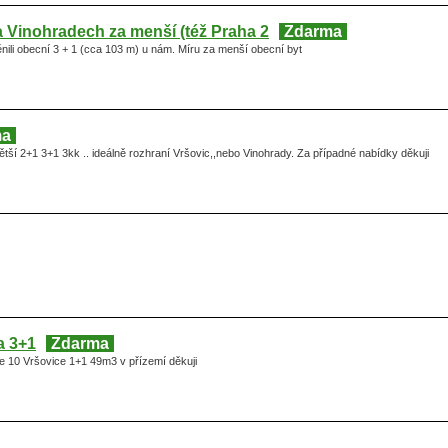
a Vinohradech za menší (též Praha 2
Zdarma
ili obecní 3 + 1 (cca 103 m) u nám. Míru za menší obecní byt
ma
ší 2+1 3+1 3kk .. ideálně rozhraní Vršovic,,nebo Vinohrady. Za případné nabídky děkuji
a 3+1
Zdarma
 10 Vršovice 1+1 49m3 v přízemí děkuji