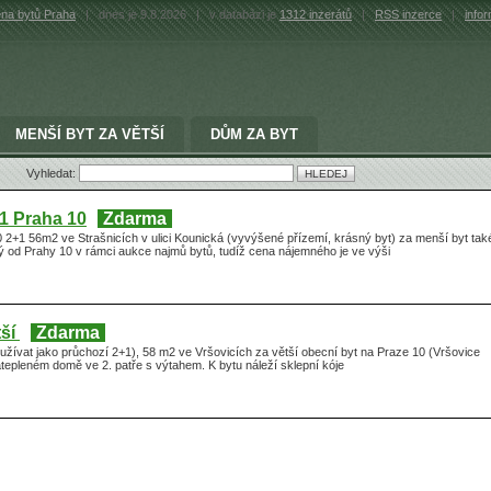
na bytů Praha
|
dnes je 9.8.2026
|
v databázi je
1312 inzerátů
|
RSS inzerce
|
info
MENŠÍ BYT ZA VĚTŠÍ
DŮM ZA BYT
Vyhledat:
1 Praha 10
Zdarma
2+1 56m2 ve Strašnicích v ulici Kounická (vyvýšené přízemí, krásný byt) za menší byt tak
ý od Prahy 10 v rámci aukce najmů bytů, tudíž cena nájemného je ve výši
tší
Zdarma
užívat jako průchozí 2+1), 58 m2 ve Vršovicích za větší obecní byt na Praze 10 (Vršovice
atepleném domě ve 2. patře s výtahem. K bytu náleží sklepní kóje