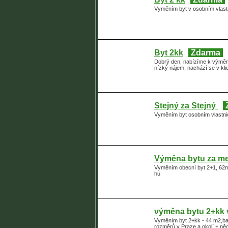
Vyměním byt v osobním vlastn
Byt 2kk
Zdarma
Dobrý den, nabízíme k výměně
nízký nájem, nachází se v kl
Stejný za Stejný
Vyměním byt osobním vlastnic
Výměna bytu za m
Vyměním obecní byt 2+1, 62m
hu
výměna bytu 2+kk v
Vyměním byt 2+kk - 44 m2,bal
rozměrů v Praze a okolí + ně