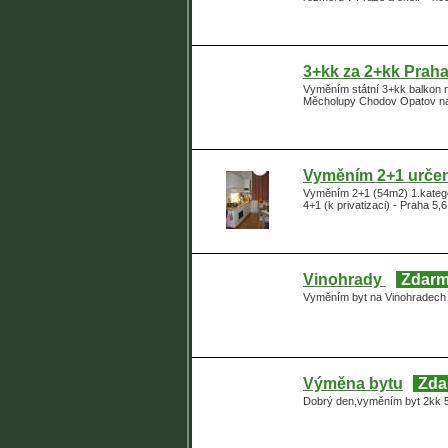
3+kk za 2+kk Praha 
Vyměním státní 3+kk balkon na
Měcholupy Chodov Opatov na
Vyměním 2+1 určeno
Vyměním 2+1 (54m2) 1.kategor
4+1 (k privatizaci) - Praha 5
Vinohrady
Zdar
Vyměním byt na Vinohradech 
Výměna bytu
Zda
Dobrý den,vyměním byt 2kk 