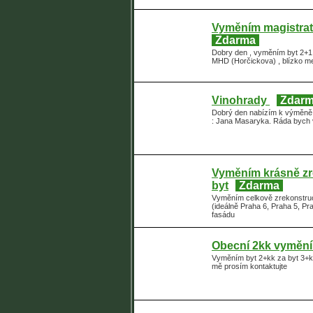
Vyměním magistratn
Zdarma
Dobry den , vyměním byt 2+1 
MHD (Horčickova) , blízko me
Vinohrady
Zdar
Dobrý den nabízím k výměně ,
: Jana Masaryka. Ráda bych vě
Vyměním krásně zr
byt
Zdarma
Vyměním celkově zrekonstruo
(ideálně Praha 6, Praha 5, Pr
fasádu
Obecní 2kk vymění
Vyměním byt 2+kk za byt 3+k
mě prosím kontaktujte