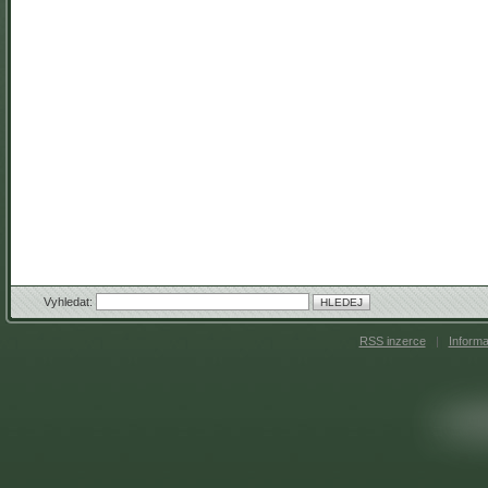
Vyhledat:
RSS inzerce
|
Inform