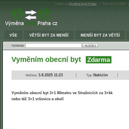
Vítejte na
Výměna bytů Praha
|
dnes je 9.8.2026
|
VŠE
VĚTŠÍ BYT ZA MENŠÍ
MENŠÍ BYT ZA VĚTŠÍ
Vyhledat:
Vyměním obecní byt
Zdarma
3.8.2025 11:23
Nabízím
Vloženo:
Typ:
Vyměním obecní byt 3+1 80metru ve Strašnicích za 3+kk
nebo též 3+1 vršovice a okolí