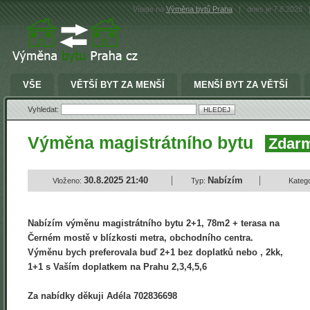
Vítejte na
Výměna bytů Praha
|
dnes je 7.8.2026
VŠE
VĚTŠÍ BYT ZA MENŠÍ
MENŠÍ BYT ZA VĚTŠÍ
Vyhledat:
Výměna magistrátního bytu
Zdar
30.8.2025 21:40
Nabízím
Vloženo:
Typ:
Katego
Nabízím výměnu magistrátního bytu 2+1, 78m2 + terasa na
Černém mostě v blízkosti metra, obchodního centra.
Výměnu bych preferovala buď 2+1 bez doplatků nebo , 2kk,
1+1 s Vaším doplatkem na Prahu 2,3,4,5,6
Za nabídky děkuji Adéla 702836698